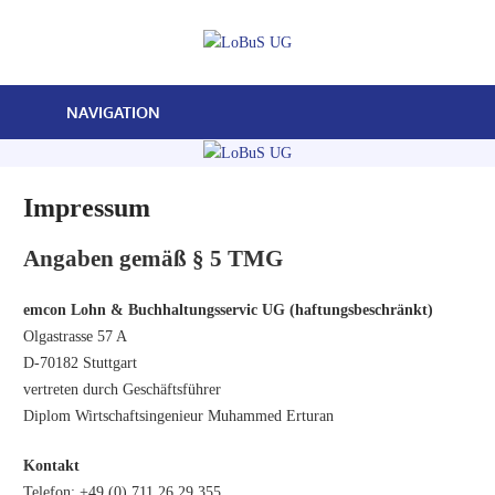
Zum
LoBuS
Inhalt
springen
Lohn-
UG
und
NAVIGATION
Buchhaltungsservice
in
Stuttgart
Impressum
Angaben gemäß § 5 TMG
emcon Lohn & Buchhaltungsservic UG (haftungsbeschränkt)
Olgastrasse 57 A
D-70182 Stuttgart
vertreten durch Geschäftsführer
Diplom Wirtschaftsingenieur Muhammed Erturan
Kontakt
Telefon: +49 (0) 711 26 29 355